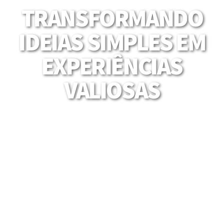
TRANSFORMANDO
IDEIAS SIMPLES EM
EXPERIÊNCIAS
VALIOSAS
Mais