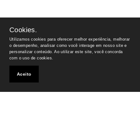
Cookies.
Utilizamos cookies para oferecer melhor experiência, melhorar
o desempenho, analisar como você interage em nosso site e
personalizar conteúdo. Ao utilizar este site, você concorda
com o uso de cookies.
Aceito
PRÓXIMOS EVENTOS