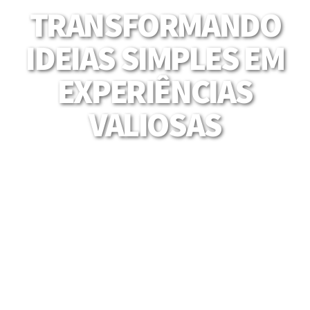
TRANSFORMANDO
IDEIAS SIMPLES EM
EXPERIÊNCIAS
VALIOSAS
Mais