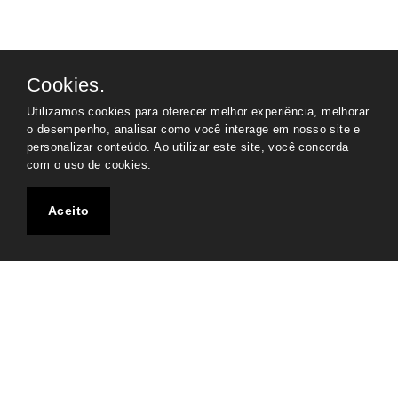
Cookies.
Utilizamos cookies para oferecer melhor experiência, melhorar
o desempenho, analisar como você interage em nosso site e
personalizar conteúdo. Ao utilizar este site, você concorda
com o uso de cookies.
Aceito
PRÓXIMOS EVENTOS