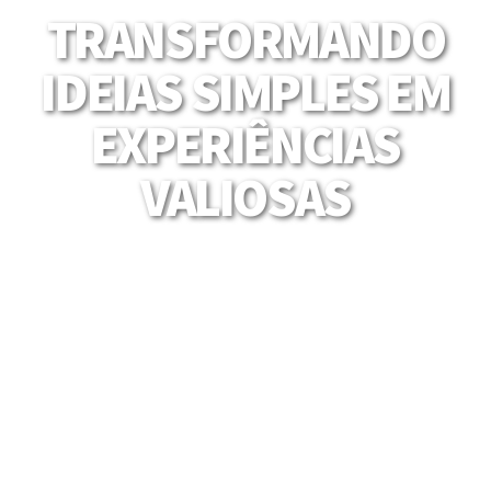
TRANSFORMANDO
IDEIAS SIMPLES EM
EXPERIÊNCIAS
VALIOSAS
Mais