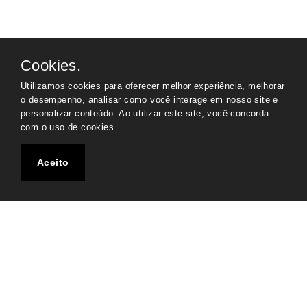
Cookies.
Utilizamos cookies para oferecer melhor experiência, melhorar
o desempenho, analisar como você interage em nosso site e
personalizar conteúdo. Ao utilizar este site, você concorda
com o uso de cookies.
Aceito
PRÓXIMOS EVENTOS