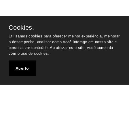
Cookies.
Utilizamos cookies para oferecer melhor experiência, melhorar
o desempenho, analisar como você interage em nosso site e
personalizar conteúdo. Ao utilizar este site, você concorda
com o uso de cookies.
Aceito
PRÓXIMOS EVENTOS