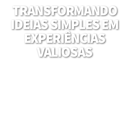
TRANSFORMANDO
IDEIAS SIMPLES EM
EXPERIÊNCIAS
VALIOSAS
Mais