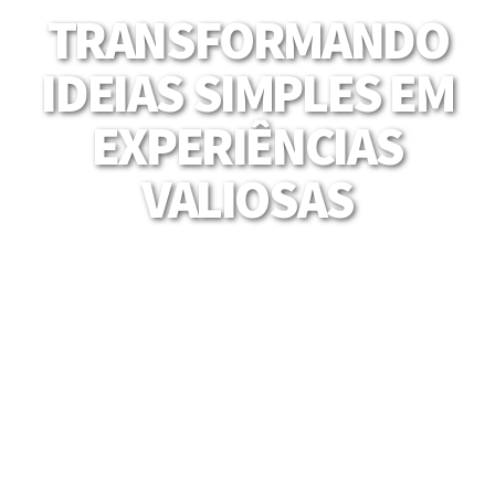
TRANSFORMANDO
IDEIAS SIMPLES EM
EXPERIÊNCIAS
VALIOSAS
Mais