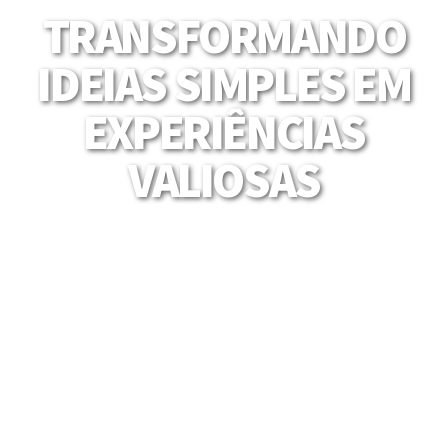
TRANSFORMANDO
IDEIAS SIMPLES EM
EXPERIÊNCIAS
VALIOSAS
Mais