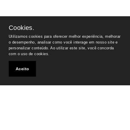
Cookies.
Utilizamos cookies para oferecer melhor experiência, melhorar
o desempenho, analisar como você interage em nosso site e
personalizar conteúdo. Ao utilizar este site, você concorda
com o uso de cookies.
Aceito
PRÓXIMOS EVENTOS