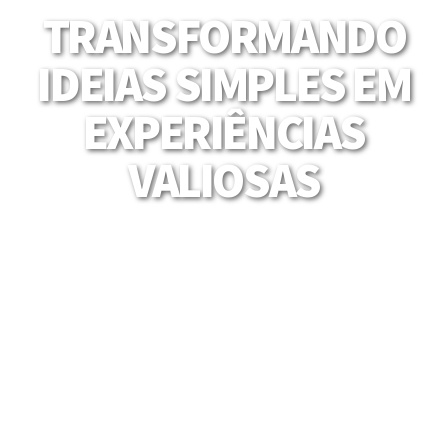
TRANSFORMANDO
IDEIAS SIMPLES EM
EXPERIÊNCIAS
VALIOSAS
Mais