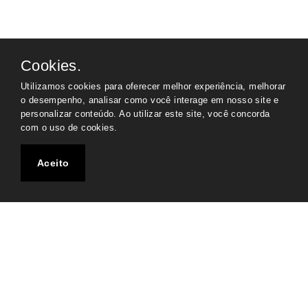
Cookies.
Utilizamos cookies para oferecer melhor experiência, melhorar
o desempenho, analisar como você interage em nosso site e
personalizar conteúdo. Ao utilizar este site, você concorda
com o uso de cookies.
Aceito
PRÓXIMOS EVENTOS