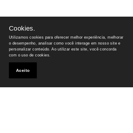
Cookies.
Utilizamos cookies para oferecer melhor experiência, melhorar
o desempenho, analisar como você interage em nosso site e
personalizar conteúdo. Ao utilizar este site, você concorda
com o uso de cookies.
Aceito
PRÓXIMOS EVENTOS