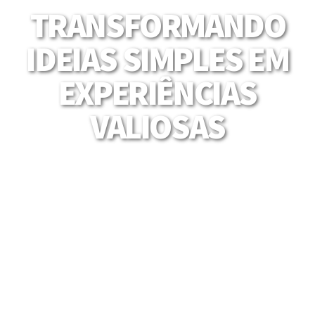
TRANSFORMANDO
IDEIAS SIMPLES EM
EXPERIÊNCIAS
VALIOSAS
Mais