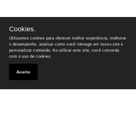
Cookies.
Utilizamos cookies para oferecer melhor experiência, melhorar
o desempenho, analisar como você interage em nosso site e
personalizar conteúdo. Ao utilizar este site, você concorda
com o uso de cookies.
Aceito
PRÓXIMOS EVENTOS