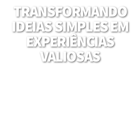
TRANSFORMANDO
IDEIAS SIMPLES EM
EXPERIÊNCIAS
VALIOSAS
Mais