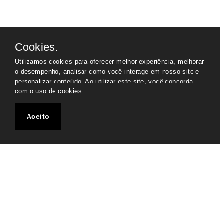
Cookies.
Utilizamos cookies para oferecer melhor experiência, melhorar
o desempenho, analisar como você interage em nosso site e
personalizar conteúdo. Ao utilizar este site, você concorda
com o uso de cookies.
Aceito
PRÓXIMOS EVENTOS