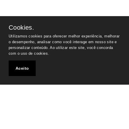
Cookies.
Utilizamos cookies para oferecer melhor experiência, melhorar
o desempenho, analisar como você interage em nosso site e
personalizar conteúdo. Ao utilizar este site, você concorda
com o uso de cookies.
Aceito
PRÓXIMOS EVENTOS