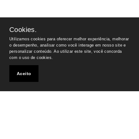
Cookies.
Utilizamos cookies para oferecer melhor experiência, melhorar
o desempenho, analisar como você interage em nosso site e
personalizar conteúdo. Ao utilizar este site, você concorda
com o uso de cookies.
Aceito
PRÓXIMOS EVENTOS