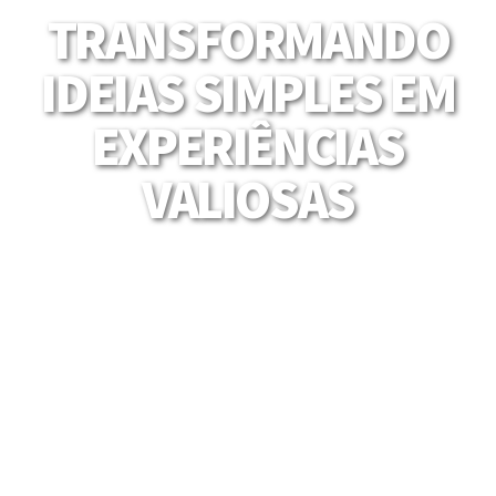
TRANSFORMANDO
IDEIAS SIMPLES EM
EXPERIÊNCIAS
VALIOSAS
Mais