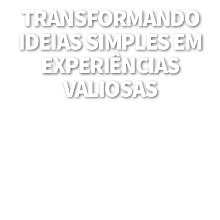
TRANSFORMANDO
IDEIAS SIMPLES EM
EXPERIÊNCIAS
VALIOSAS
Mais