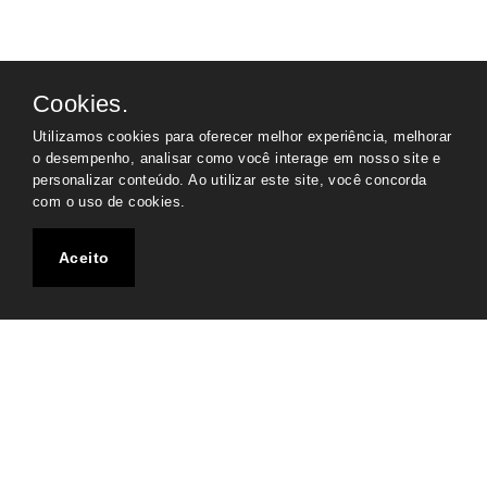
Cookies.
Utilizamos cookies para oferecer melhor experiência, melhorar
o desempenho, analisar como você interage em nosso site e
personalizar conteúdo. Ao utilizar este site, você concorda
com o uso de cookies.
Aceito
PRÓXIMOS EVENTOS