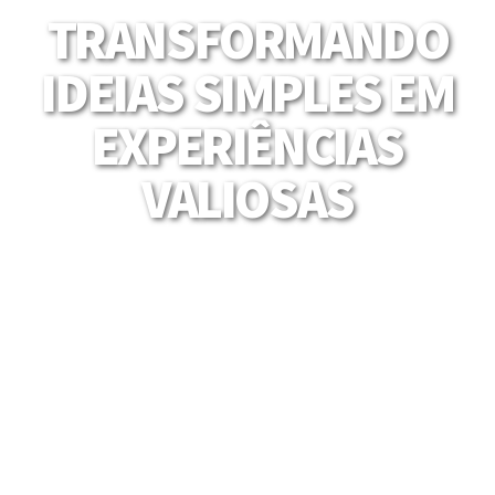
TRANSFORMANDO
IDEIAS SIMPLES EM
EXPERIÊNCIAS
VALIOSAS
Mais