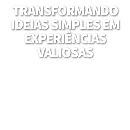
TRANSFORMANDO
IDEIAS SIMPLES EM
EXPERIÊNCIAS
VALIOSAS
Mais