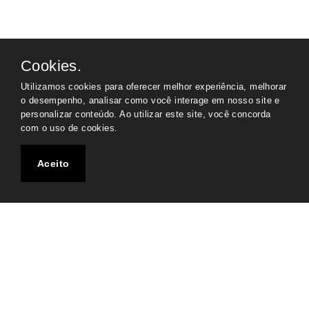
Cookies.
Utilizamos cookies para oferecer melhor experiência, melhorar
o desempenho, analisar como você interage em nosso site e
personalizar conteúdo. Ao utilizar este site, você concorda
com o uso de cookies.
Aceito
PRÓXIMOS EVENTOS