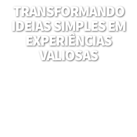
TRANSFORMANDO
IDEIAS SIMPLES EM
EXPERIÊNCIAS
VALIOSAS
Mais