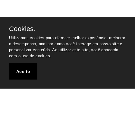
Cookies.
Utilizamos cookies para oferecer melhor experiência, melhorar
o desempenho, analisar como você interage em nosso site e
personalizar conteúdo. Ao utilizar este site, você concorda
com o uso de cookies.
Aceito
PRÓXIMOS EVENTOS