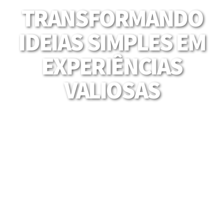
TRANSFORMANDO
IDEIAS SIMPLES EM
EXPERIÊNCIAS
VALIOSAS
Mais