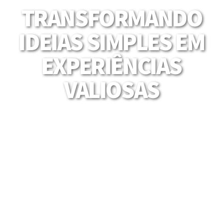
TRANSFORMANDO
IDEIAS SIMPLES EM
EXPERIÊNCIAS
VALIOSAS
Mais