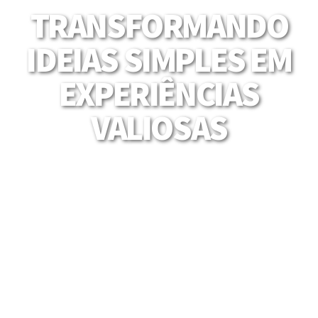
TRANSFORMANDO
IDEIAS SIMPLES EM
EXPERIÊNCIAS
VALIOSAS
Mais