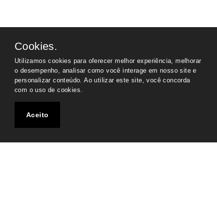
Cookies.
Utilizamos cookies para oferecer melhor experiência, melhorar
o desempenho, analisar como você interage em nosso site e
personalizar conteúdo. Ao utilizar este site, você concorda
com o uso de cookies.
Aceito
PRÓXIMOS EVENTOS